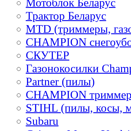
Мотоблок Беларус
Трактор Беларус
MTD (триммеры, газ
CHAMPION снегоубо
СКУТЕР
Газонокосилки Cham
Partner (пилы)
CHAMPION триммер
STIHL (пилы, косы, 
Subaru