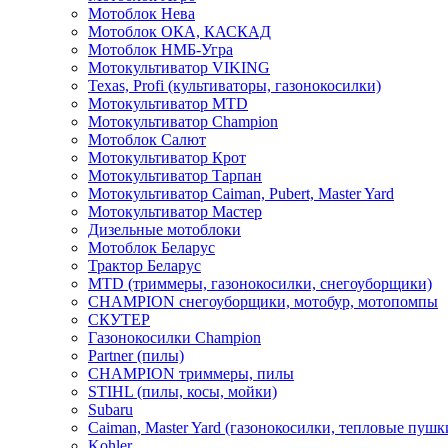
Мотоблок Нева
Мотоблок ОКА, КАСКАД
Мотоблок НМБ-Угра
Мотокультиватор VIKING
Texas, Profi (культиваторы, газонокосилки)
Мотокультиватор MTD
Мотокультиватор Champion
Мотоблок Салют
Мотокультиватор Крот
Мотокультиватор Тарпан
Мотокультиватор Caiman, Pubert, Master Yard
Мотокультиватор Мастер
Дизельные мотоблоки
Мотоблок Беларус
Трактор Беларус
MTD (триммеры, газонокосилки, снегоуборщики)
CHAMPION снегоуборщики, мотобур, мотопомпы
СКУТЕР
Газонокосилки Champion
Partner (пилы)
CHAMPION триммеры, пилы
STIHL (пилы, косы, мойки)
Subaru
Caiman, Master Yard (газонокосилки, тепловые пушк
Kohler