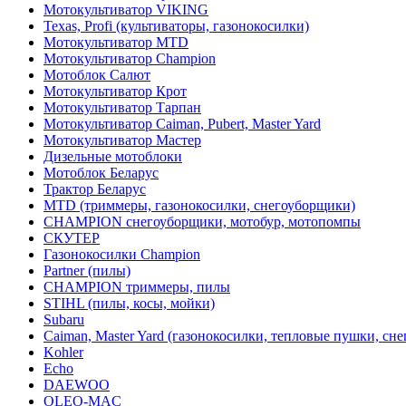
Мотокультиватор VIKING
Texas, Profi (культиваторы, газонокосилки)
Мотокультиватор MTD
Мотокультиватор Champion
Мотоблок Салют
Мотокультиватор Крот
Мотокультиватор Тарпан
Мотокультиватор Caiman, Pubert, Master Yard
Мотокультиватор Мастер
Дизельные мотоблоки
Мотоблок Беларус
Трактор Беларус
MTD (триммеры, газонокосилки, снегоуборщики)
CHAMPION снегоуборщики, мотобур, мотопомпы
СКУТЕР
Газонокосилки Champion
Partner (пилы)
CHAMPION триммеры, пилы
STIHL (пилы, косы, мойки)
Subaru
Caiman, Master Yard (газонокосилки, тепловые пушки, сн
Kohler
Echo
DAEWOO
OLEO-MAC