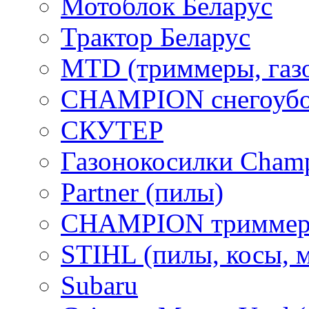
Мотоблок Беларус
Трактор Беларус
MTD (триммеры, газ
CHAMPION снегоубо
СКУТЕР
Газонокосилки Cham
Partner (пилы)
CHAMPION триммер
STIHL (пилы, косы, 
Subaru