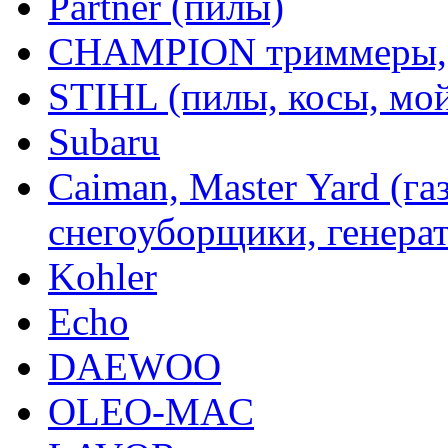
Partner (пилы)
CHAMPION триммеры,
STIHL (пилы, косы, мо
Subaru
Caiman, Master Yard (г
снегоуборщики, генерат
Kohler
Echo
DAEWOO
OLEO-MAC