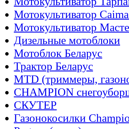
Мотокультиватор Тарпа
Мотокультиватор Caiman
Мотокультиватор Маст
Дизельные мотоблоки
Мотоблок Беларус
Трактор Беларус
MTD (триммеры, газоно
CHAMPION снегоуборщ
СКУТЕР
Газонокосилки Champi