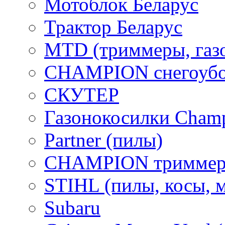
Мотоблок Беларус
Трактор Беларус
MTD (триммеры, газ
CHAMPION снегоубо
СКУТЕР
Газонокосилки Cham
Partner (пилы)
CHAMPION триммер
STIHL (пилы, косы, 
Subaru