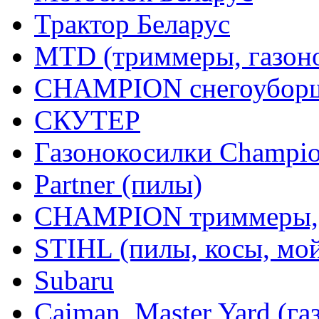
Трактор Беларус
MTD (триммеры, газоно
CHAMPION снегоуборщ
СКУТЕР
Газонокосилки Champi
Partner (пилы)
CHAMPION триммеры,
STIHL (пилы, косы, мо
Subaru
Caiman, Master Yard (г