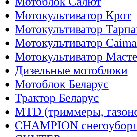
Мотоблок Салют
Мотокультиватор Крот
Мотокультиватор Тарпа
Мотокультиватор Caiman
Мотокультиватор Маст
Дизельные мотоблоки
Мотоблок Беларус
Трактор Беларус
MTD (триммеры, газоно
CHAMPION снегоуборщ