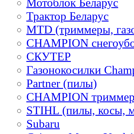
Мотоблок Беларус
Трактор Беларус
MTD (триммеры, газ
CHAMPION снегоубо
СКУТЕР
Газонокосилки Cham
Partner (пилы)
CHAMPION триммер
STIHL (пилы, косы, 
Subaru