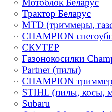
Мотоблок Беларус
Трактор Беларус
MTD (триммеры, газ
CHAMPION снегоубо
СКУТЕР
Газонокосилки Cham
Partner (пилы)
CHAMPION триммер
STIHL (пилы, косы, 
Subaru