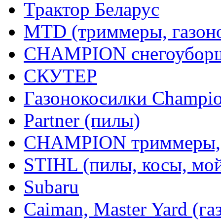
Трактор Беларус
MTD (триммеры, газоно
CHAMPION снегоуборщ
СКУТЕР
Газонокосилки Champi
Partner (пилы)
CHAMPION триммеры,
STIHL (пилы, косы, мо
Subaru
Caiman, Master Yard (г