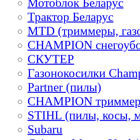
Мотоблок Беларус
Трактор Беларус
MTD (триммеры, газ
CHAMPION снегоубо
СКУТЕР
Газонокосилки Cham
Partner (пилы)
CHAMPION триммер
STIHL (пилы, косы, 
Subaru